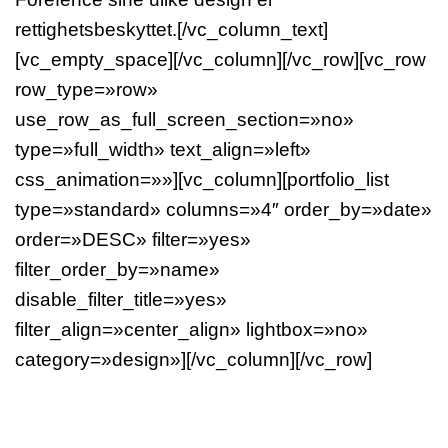
rettighetsbeskyttet.[/vc_column_text]
[vc_empty_space][/vc_column][/vc_row][vc_row
row_type=»row»
use_row_as_full_screen_section=»no»
type=»full_width» text_align=»left»
css_animation=»»][vc_column][portfolio_list
type=»standard» columns=»4″ order_by=»date»
order=»DESC» filter=»yes»
filter_order_by=»name»
disable_filter_title=»yes»
filter_align=»center_align» lightbox=»no»
category=»design»][/vc_column][/vc_row]