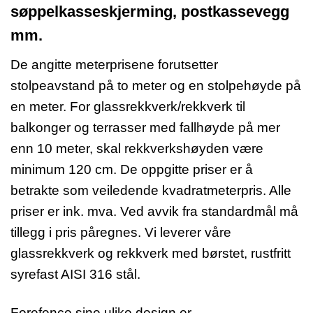
søppelkasseskjerming, postkassevegg
mm.
De angitte meterprisene forutsetter
stolpeavstand på to meter og en stolpehøyde på
en meter. For glassrekkverk/rekkverk til
balkonger og terrasser med fallhøyde på mer
enn 10 meter, skal rekkverkshøyden være
minimum 120 cm. De oppgitte priser er å
betrakte som veiledende kvadratmeterpris. Alle
priser er ink. mva. Ved avvik fra standardmål må
tillegg i pris påregnes. Vi leverer våre
glassrekkverk og rekkverk med børstet, rustfritt
syrefast AISI 316 stål.
Forefence sine ulike design er