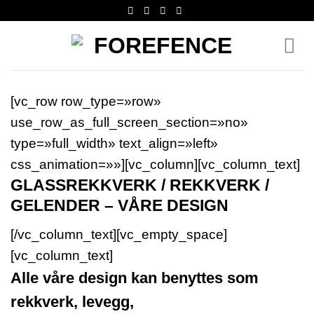
Skip
to
content
[vc_row row_type=»row»
use_row_as_full_screen_section=»no»
type=»full_width» text_align=»left»
css_animation=»»][vc_column][vc_column_text]
GLASSREKKVERK / REKKVERK /
GELENDER – VÅRE DESIGN
[/vc_column_text][vc_empty_space]
[vc_column_text]
Alle våre design kan benyttes som
rekkverk, levegg,