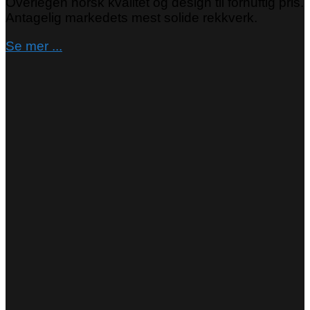
Overlegen norsk kvalitet og design til fornuftig pris.
Antagelig markedets mest solide rekkverk.
Se mer ...