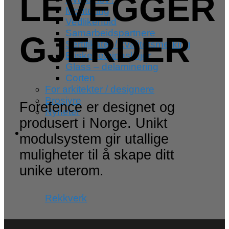
LEVEGGER
Montering
Vedlikehold
Samarbeidspartnere
GJERDER
Sertifikater / kvalitetsmerking
Etiske retningslinjer
Glass – delaminering
Corten
For arkitekter / designere
Brosjyre
Forefence er designet og
Nyheter
produsert i Norge. Unikt
modulsystem gir utallige
muligheter til å skape ditt
unike uterom.
Rekkverk