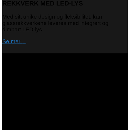
REKKVERK MED LED-LYS
Med sitt unike design og fleksibilitet, kan
glassrekkverkene leveres med integrert og
dimbart LED-lys.
Se mer ...