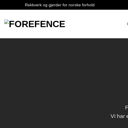
Skip
Rekkverk og gjerder for norske forhold
to
content
F
Vi har 