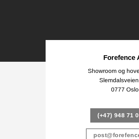
Forefence
Showroom og hove
Slemdalsveien
0777 Oslo
(+47) 948 71 
post@forefenc