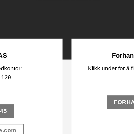
 AS
Forhan
dkontor:
Klikk under for å 
 129
FORHA
045
e.com