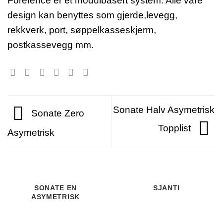
Forefence er et modulbasert system. Alle våre
design kan benyttes som gjerde,levegg,
rekkverk, port, søppelkasseskjerm,
postkassevegg mm.
Sonate Halv Asymetrisk
Sonate Zero
Topplist
Asymetrisk
SONATE EN
SJANTI
ASYMETRISK