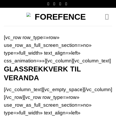
Skip
to
content
[vc_row row_type=»row»
use_row_as_full_screen_section=»no»
type=»full_width» text_align=»left»
css_animation=»»][vc_column][vc_column_text]
GLASSREKKVERK TIL
VERANDA
[/vc_column_text][vc_empty_space][/vc_column]
[/vc_row][vc_row row_type=»row»
use_row_as_full_screen_section=»no»
type=»full_width» text_align=»left»