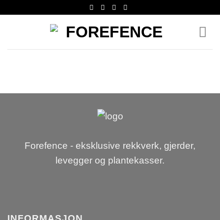
Skip
to
content
Forefence - eksklusive rekkverk, gjerder,
levegger og plantekasser.
INFORMASJON