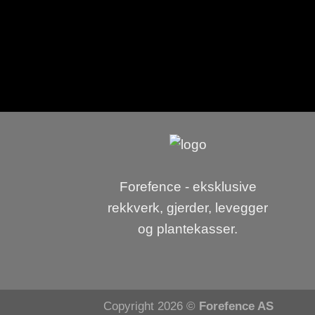
Forefence - eksklusive
rekkverk, gjerder, levegger
og plantekasser.
Copyright 2026 ©
Forefence AS