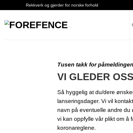
Skip
Rekkverk og gjerder for norske forhold
to
content
Tusen takk for påmeldingen
VI GLEDER OSS
Så hyggelig at du/dere ønsker
lanseringsdager. Vi vil kontak
navn på eventuelle andre du 
vi kan oppfylle vår plikt om å 
koronareglene.