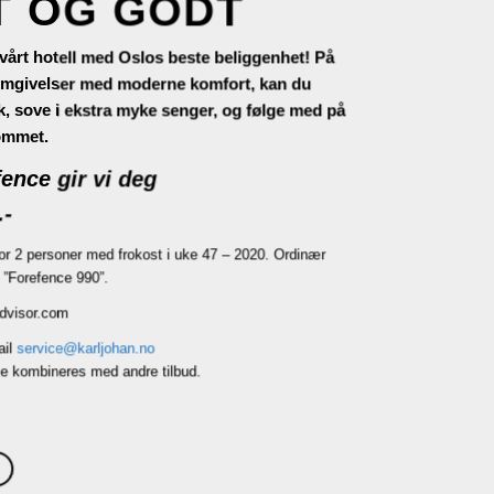
T OG GODT
vårt hotell med Oslos beste beliggenhet! På
 omgivelser med moderne komfort, kan du
k, sove i ekstra myke senger, og følge med på
rommet.
ence gir vi deg
.-
for 2 personer med frokost i uke 47 – 2020. Ordinær
 ”Forefence 990”.
advisor.com
ail
service@karljohan.no
kke kombineres med andre tilbud.