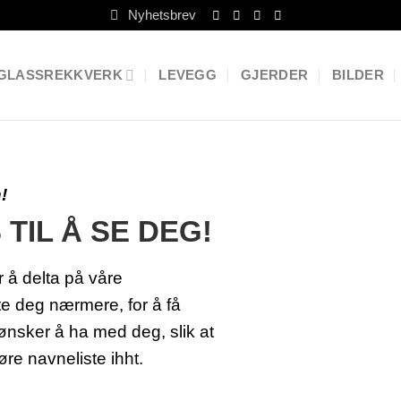
Nyhetsbrev
GLASSREKKVERK
LEVEGG
GJERDER
BILDER
!
 TIL Å SE DEG!
 å delta på våre
te deg nærmere, for å få
ønsker å ha med deg, slik at
føre navneliste ihht.